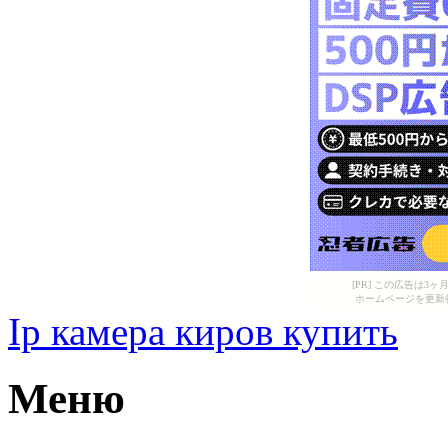
[PR] この広告は
ホームページを更新
Ip камера киров купить
Меню